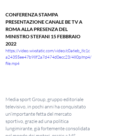
CONFERENZA STAMPA 
PRESENTAZIONE CANALE BE TV A 
ROMA ALLA PRESENZA DEL 
MINISTRO STEFANI 15 FEBBRAIO 
2022
https://video.wixstatic.com/video/c0a6eb_8c1c
a24355ee47b98f2a7d474d0ecc23/480p/mp4/
file.mp4
Media sport Group, gruppo editoriale 
televisivo, in pochi anni ha conquistato 
un’importante fetta del mercato 
sportivo, grazie ad una politica 
lungimirante, già fortemente consolidata 
nel mondo dei motori, grazie a MS 