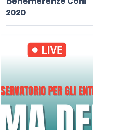
29 nov 2022
Tempo di lettura: 3 min
Rieti: cerimonia di
consegna delle
benemerenze Coni
2020