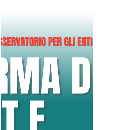
25 nov 2022
Tempo di lettura: 1 min
Il FOCUS del venerdì
tra vincolo sportivo e
sostanziali disparità