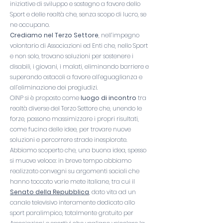
iniziative di sviluppo e sostegno a favore dello
Sport e delle realtà che, senza scopo di lucro, se
ne occupano.
Crediamo nel Terzo Settore
, nell’impegno
volontario di Associazioni ed Enti che, nello Sport
e non solo, trovano soluzioni per sostenere i
disabili, i giovani, i malati, eliminando barriere e
superando ostacoli a favore all’eguaglianza e
all’eliminazione dei pregiudizi.
OINP si è proposto come
luogo di incontro
tra
realtà diverse del Terzo Settore che, unendo le
forze, possono massimizzare i propri risultati,
come fucina delle idee, per trovare nuove
soluzioni e percorrere strade inesplorate.
Abbiamo scoperto che, una buona idea, spesso
si muove veloce: in breve tempo abbiamo
realizzato convegni su argomenti sociali che
hanno toccato varie mete italiane, tra cui il
Senato della Repubblica
, dato vita ad un
canale televisivo interamente dedicato allo
sport paralimpico, totalmente gratuito per