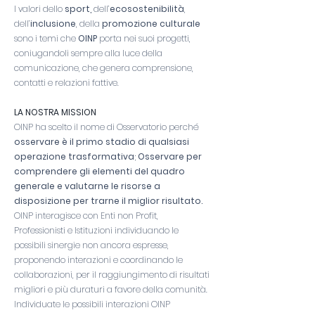
I valori dello
sport,
dell’
ecosostenibilità
,
dell’
inclusione
, della
promozione culturale
sono i temi che
OINP
porta nei suoi progetti,
coniugandoli sempre alla luce della
comunicazione, che genera comprensione,
contatti e relazioni fattive.
LA NOSTRA MISSION
OINP ha scelto il nome di Osservatorio perché
osservare è il primo stadio di qualsiasi
operazione trasformativa
;
Osservare per
comprendere gli elementi del quadro
generale e valutarne le risorse a
disposizione per trarne il miglior risultato.
OINP interagisce con Enti non Profit,
Professionisti e Istituzioni individuando le
possibili sinergie non ancora espresse,
proponendo interazioni e coordinando le
collaborazioni, per il raggiungimento di risultati
migliori e più duraturi a favore della comunità.
Individuate le possibili interazioni OINP