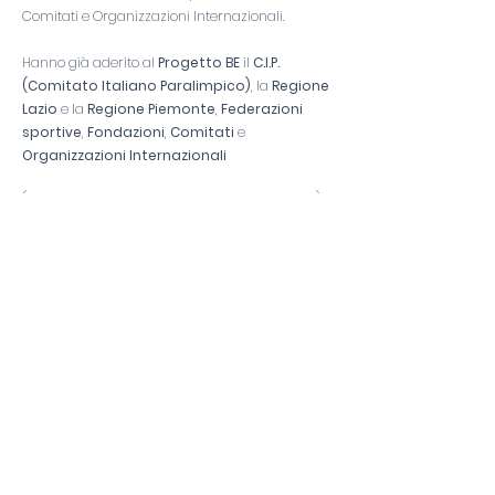
Comitati e Organizzazioni Internazionali.
Hanno già aderito al
Progetto BE
il
C.I.P.
(Comitato Italiano Paralimpico)
, la
Regione
Lazio
e la
Regione Piemonte
,
Federazioni
sportive
,
Fondazioni
,
Comitati
e
Organizzazioni Internazionali
(
VEDI QUI TUTTE LE COLLABORAZIONI E PATROCINI
)
SCARICA QUI SOTTO LA NOSTRA
PRESENTAZION
E
Ci sono
progetti di OINP
in corso
d’opera ed altri in attesa di partire.
Immagina cosa potremo fare
insieme!