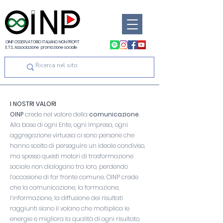
OINP OSSERVATORIO ITALIANO NON PROFIT
E.T.S. Associazione promozione sociale
I NOSTRI VALORI
OINP
crede nel valore della
comunicazione
.
Alla base di ogni Ente, ogni Impresa, ogni
aggregazione virtuosa ci sono persone che
hanno scelto di perseguire un ideale condiviso,
ma spesso questi motori di trasformazione
sociale non dialogano tra loro, perdendo
l’occasione di far fronte comune. OINP crede
che la comunicazione, la formazione,
l’informazione, la diffusione dei risultati
raggiunti siano il volano che moltiplica le
energie e migliora la qualità di ogni risultato.