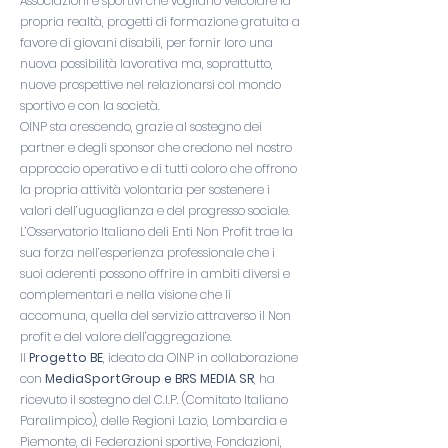
Associazioni e sportivi che vogliano veicolare la
propria realtà, progetti di formazione gratuita a
favore di giovani disabili, per fornir loro una
nuova possibilità lavorativa ma, soprattutto,
nuove prospettive nel relazionarsi col mondo
sportivo e con la società.
OINP sta crescendo, grazie al sostegno dei
partner e degli sponsor che credono nel nostro
approccio operativo e di tutti coloro che offrono
la propria attività volontaria per sostenere i
valori dell’uguaglianza e del progresso sociale.
L’Osservatorio Italiano deli Enti Non Profit trae la
sua forza nell’esperienza professionale che i
suoi aderenti possono offrire in ambiti diversi e
complementari e nella visione che li
accomuna, quella del servizio attraverso il Non
profit e del valore dell’aggregazione.
Il
Progetto BE
, ideato da OINP in collaborazione
con
MediaSportGroup e BRS MEDIA SR
, ha
ricevuto il sostegno del C.I.P. (Comitato Italiano
Paralimpico), delle Regioni Lazio, Lombardia e
Piemonte, di Federazioni sportive, Fondazioni,