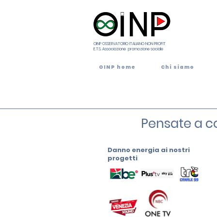
OINP OSSERVATORIO ITALIANO NON PROFIT
E.T.S. Associazione promozione sociale
OINP home
Chi siamo
Pensate a co
Danno energia ai nostri
progetti