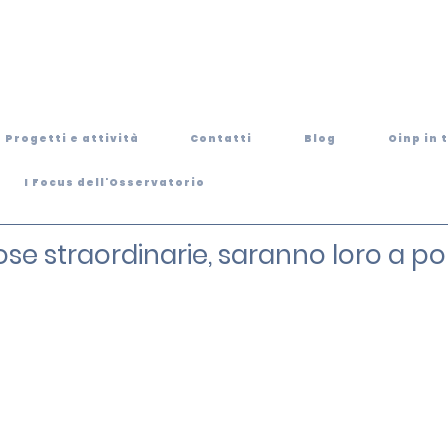
Progetti e attività
Contatti
Blog
Oinp in 
I Focus dell'Osservatorio
se straordinarie, saranno loro a port