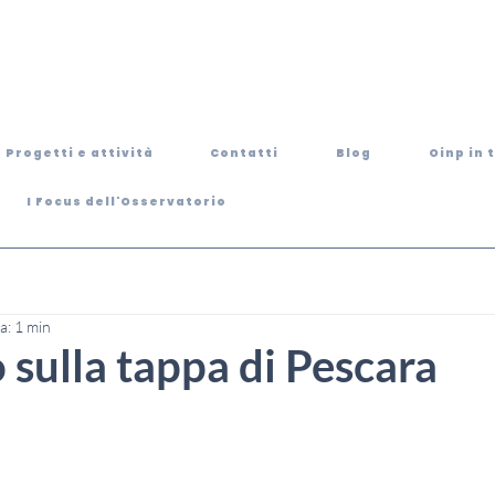
Progetti e attività
Contatti
Blog
Oinp in 
I Focus dell'Osservatorio
a: 1 min
o sulla tappa di Pescara