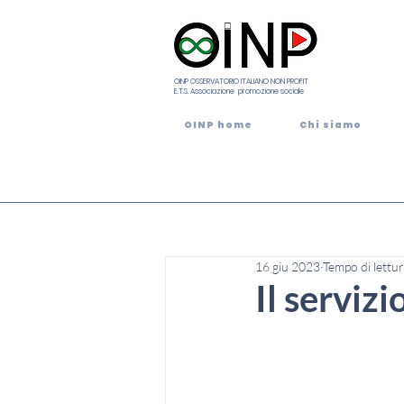
OINP OSSERVATORIO ITALIANO NON PROFIT
E.T.S. Associazione promozione sociale
OINP home
Chi siamo
16 giu 2023
Tempo di lettur
Il servizi