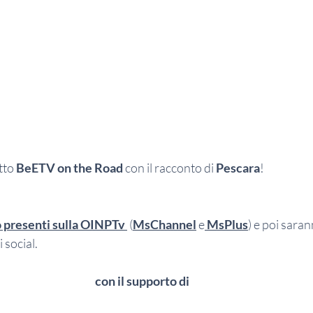
tto 
BeETV on the Road
 con il racconto di 
Pescara
! 
 presenti sulla 
OINPTv 
 (
MsChannel
 e
 MsPlus
) e poi saran
social. 
con il supporto di 