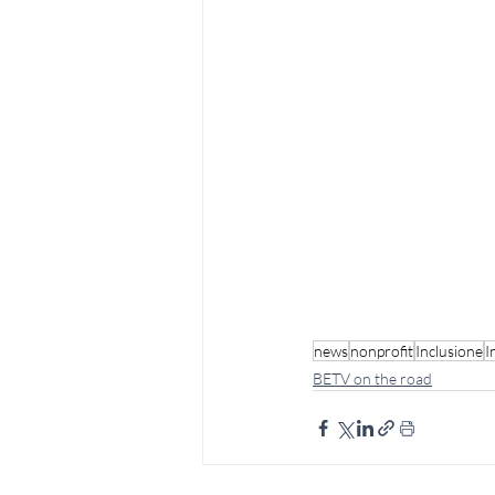
news
nonprofit
Inclusione
I
BETV on the road