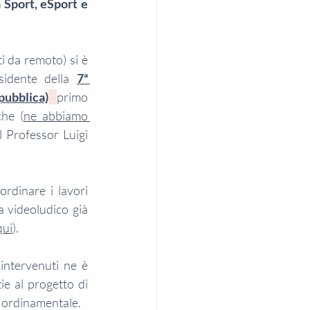
 Sport, eSport e 
i da remoto) si è 
sidente della 
7ª 
ubblica)
primo 
che (
ne abbiamo 
 Professor Luigi 
rdinare i lavori 
 videoludico già 
qui
). 
intervenuti ne è 
e al progetto di 
a ordinamentale. 