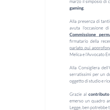
marzo il simposio di c
gaming
. 
Alla presenza di tanti
avuta l'occasione d
Commissione perman
firmatario della rec
parlato qui approfo
Melica e l’Avvocato E
Alla Consigliera dell
serratissimi per un d
oggetto di studio e ri
Grazie al 
contribut
emerso un quadro anco
Legge, ben potrebbe tr