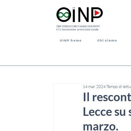
OINP OSSERVATORIO ITALIANO NON PROFIT
E.T.S. Associazione promozione sociale
OINP home
Chi siamo
14 mar 2024
Tempo di lettu
Il rescon
Lecce su 
marzo.