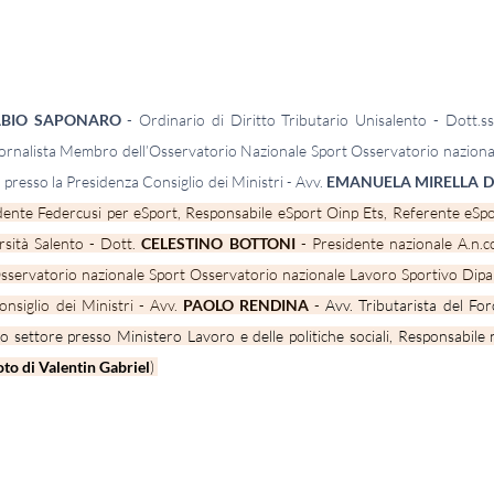
ABIO SAPONARO
 - 
Ordinario di Diritto Tributario Unisalento - Dott.s
ornalista Membro dell’Osservatorio Nazionale Sport Osservatorio nazionale
 presso la Presidenza Consiglio dei Ministri
 - 
Avv. 
EMANUELA MIRELLA D
dente Federcusi per eSport, Responsabile eSport Oinp Ets, Referente eSport
rsità Salento - Dott. 
CELESTINO BOTTONI
 - Presidente nazionale 
A.n.c
rvatorio nazionale Sport Osservatorio nazionale Lavoro Sportivo Dipart
nsiglio dei Ministri - Avv. 
PAOLO RENDINA
 - 
Avv. Tributarista del Fo
o settore presso Ministero Lavoro e delle politiche sociali, Responsabile 
to di Valentin Gabriel
) 