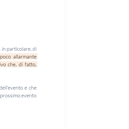
Di forte impatto, infine, la testimonianza dei protagonisti del mondo videoludico e, in particolare, di 
poco allarmante 
o che, di fatto, 
ell'evento e che 
n prossimo evento 