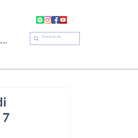
tour
di
 7