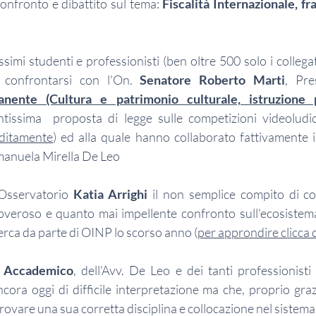
onfronto e dibattito sul tema: 
Fiscalità Internazionale, fra
ssimi studenti e professionisti (ben oltre 500 solo i collegat
i confrontarsi con l'On. 
Senatore Roberto Marti
, Pre
ente (Cultura e patrimonio culturale, istruzione p
entissima  proposta di legge sulle competizioni videoludi
nditamente
) ed alla quale hanno collaborato fattivamente il
manuela Mirella De Leo  
'Osservatorio 
Katia Arrighi
 il non semplice compito di coo
overoso e quanto mai impellente confronto sull'ecosistema
cerca da parte di OINP lo scorso anno (
per approndire clicca 
o Accademico
, dell'Avv. De Leo e dei tanti professionisti 
ra oggi di difficile interpretazione ma che, proprio grazi
ovare una sua corretta disciplina e collocazione nel sistem