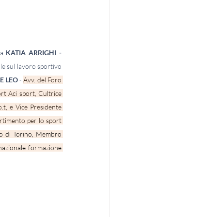
sa 
KATIA ARRIGHI - 
 sul lavoro sportivo 
E LEO
 - 
Avv. del Foro 
 Aci sport, Cultrice 
o
.t, e Vice Presidente 
imento per lo sport 
ro di Torino, Membro 
nazionale formazione 