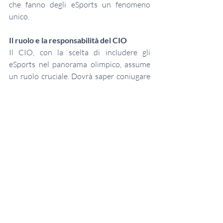
che fanno degli eSports un fenomeno 
unico.
Il ruolo e la responsabilità del CIO
Il CIO, con la scelta di includere gli 
eSports nel panorama olimpico, assume 
un ruolo cruciale. Dovrà saper coniugare 
tradizione e innovazione, costruendo un 
equilibrio che rispetti le radici dello sport 
ma riconosca il valore culturale e 
competitivo del digitale. La sfida non è 
assimilare gli eSports allo sport reale, ma 
integrarli in un sistema comune di valori: 
rispetto, inclusione, trasparenza, lealtà. 
Solo così la crescita sarà virtuosa e non 
anarchica.
Un cambiamento inevitabile
Non si tratta più di decidere se gli eSports 