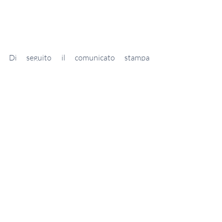
Di seguito il comunicato stampa 
dell'iniziativa
https://press.vatican.va/content/salastam
pa/it/bollettino/pubblico/2022/09/28/0
718/01477.html
.