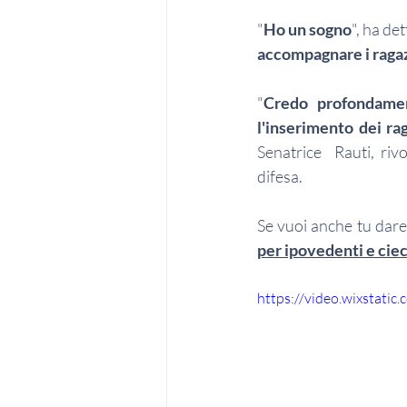
"
Ho un sogno
", ha de
accompagnare i ragaz
"
Credo profondamen
l'inserimento dei ra
Senatrice  Rauti, ri
difesa.
Se vuoi anche tu dare 
per ipovedenti e cie
https://video.wixstat