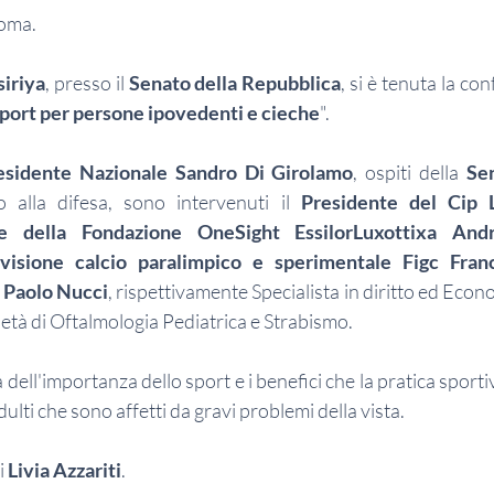
Roma.
siriya
, presso il 
Senato della Repubblica
, si è tenuta la con
sport per persone ipovedenti e cieche
".
esidente Nazionale Sandro Di Girolamo
, ospiti della 
Sen
o alla difesa, sono intervenuti il 
Presidente del Cip L
le della Fondazione OneSight EssilorLuxottixa And
ivisione calcio paralimpico e sperimentale Figc Fran
 
Paolo Nucci
, rispettivamente Specialista in diritto ed Econo
cietà di Oftalmologia Pediatrica e Strabismo.
a dell'importanza dello sport e i benefici che la pratica sport
adulti che sono affetti da gravi problemi della vista.
 
Livia Azzariti
.