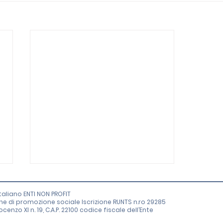
aliano ENTI NON PROFIT
one di promozione sociale Iscrizione RUNTS n.ro 29285
enzo XI n. 19, C.A.P. 22100 codice fiscale dell’Ente