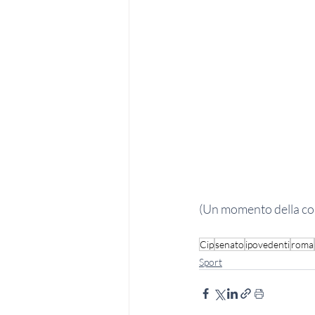
(Un momento della co
Cip
senato
ipovedenti
roma
Sport