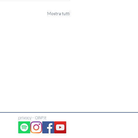
Mostra tutti
privacy
-
OINP.it