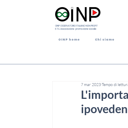
OINP OSSERVATORIO ITALIANO NON PROFIT
E.T.S. Associazione promozione sociale
OINP home
Chi siamo
7 mar 2023
Tempo di lettur
L'importa
ipovedent