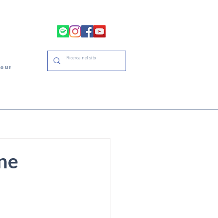
tour
one