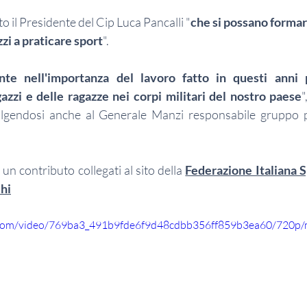
tto il Presidente del Cip Luca Pancalli "
che si possano formar
zi a praticare sport
".
te nell'importanza del lavoro fatto in questi anni 
gazzi e delle ragazze nei corpi militari del nostro paese
"
volgendosi anche al Generale Manzi responsabile gruppo pa
un contributo collegati al sito della 
Federazione Italiana S
chi
ic.com/video/769ba3_491b9fde6f9d48cdbb356ff859b3ea60/720p/