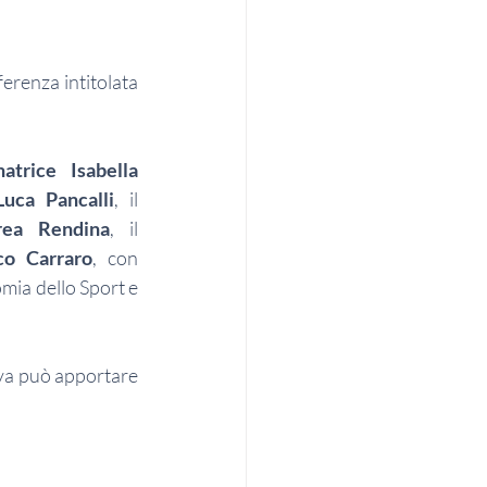
ferenza intitolata 
atrice  Isabella 
uca Pancalli
, il 
rea Rendina
, il 
co Carraro
, con  
mia dello Sport e 
iva può apportare 