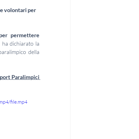
e volontari per 
per permettere 
, ha dichiarato la 
ralimpico della 
port Paralimpici 
mp4/file.mp4