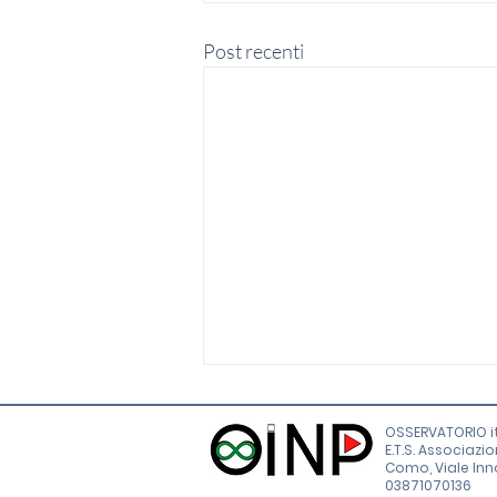
Post recenti
OSSERVATORIO it
E.T.S. Associazi
Como, Viale Innoc
03871070136