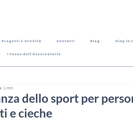
Progetti e attività
Contatti
Blog
Oinp in 
I Focus dell'Osservatorio
a: 1 min
nza dello sport per pers
i e cieche