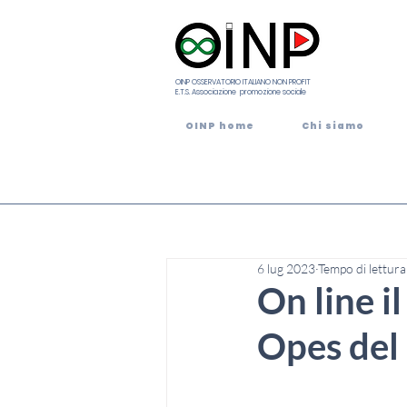
OINP OSSERVATORIO ITALIANO NON PROFIT
E.T.S. Associazione promozione sociale
OINP home
Chi siamo
6 lug 2023
Tempo di lettura
On line i
Opes del