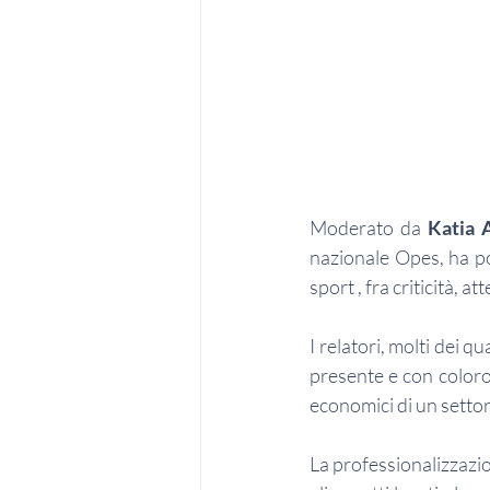
Moderato da 
Katia A
nazionale Opes, ha por
sport , fra criticità, at
I relatori, molti dei q
presente e con coloro i
economici di un settor
La professionalizzazion