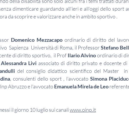
ondo della disabilità sono solo alcuni fra i temi trattati duran
senza dimenticare guardando all’ieri e all’oggi dello sport anc
a da scoprire e valorizzare anche in ambito sportivo .  
essor 
Domenico Mezzacapo
 ordinario di diritto del lavor
tivo  Sapienza  Università di Roma, il Professor 
Stefano Bel
ente di diritto sportivo,  il Prof 
Ilario Alvino
 ordinario di dir
 Alessandra Livi
 associato di diritto privato e docente di d
andulli
 del consiglio didattico scientifico del Master  in d
dina
, consulenti dello sport , l’avvocato 
Simona Placiduc
Inp Abruzzo e l’avvocato 
Emanuela Mirela de Leo
 referente
essi il giorno 10 luglio sui canali 
www.oinp.it