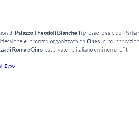
ion di 
Palazzo Theodoli Bianchelli
 presso le sale del Parlam
riflessione e incontro organizzato da 
Opes
 in collaborazio
enza di Roma eOinp
, osservatorio italiano enti non profit.  
ihHEyso