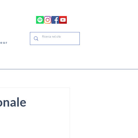
tour
onale