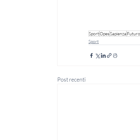
Sport
Opes
Sapienza
Futur
Sport
Post recenti