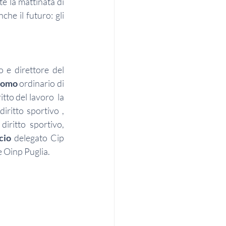
te la mattinata di 
he il futuro: gli 
o e direttore del 
lomo
 ordinario di 
itto del lavoro  la 
iritto sportivo , 
iritto sportivo, 
cio
 delegato Cip 
 Oinp Puglia.  