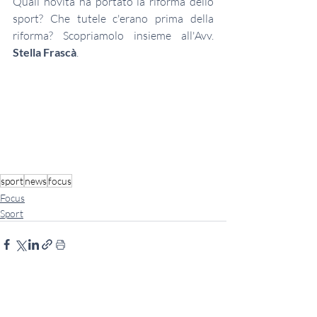
Quali novità ha portato la riforma dello 
sport? Che tutele c'erano prima della 
riforma? Scopriamolo insieme all'Avv. 
Stella Frascà
. 
sport
news
focus
Focus
Sport
Post recenti
Mostra tutti