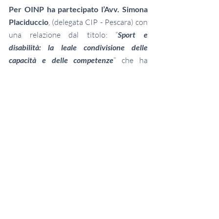
Per OINP ha partecipato l’Avv. Simona 
Placiduccio
, (delegata CIP - Pescara) con 
una relazione dal titolo: “
Sport e 
disabilità: la leale condivisione delle 
capacità e delle competenze
” che ha 
affrontato il delicato tema della 
condivisione e della diffusione della 
cultura paralimpica nell’ottica del 
raggiungimento di una maggiore equità 
sul piano sociale per le persone disabili.
sport
OINP
conoscere
ricerca
Placiduccio
Sport
Post recenti
Mostra tutti