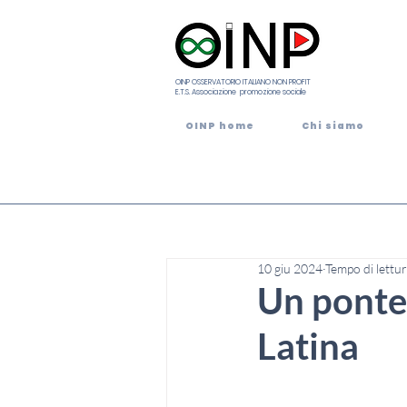
OINP OSSERVATORIO ITALIANO NON PROFIT
E.T.S. Associazione promozione sociale
OINP home
Chi siamo
10 giu 2024
Tempo di lettur
Un ponte 
Latina