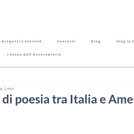
Progetti e attività
Contatti
Blog
Oinp in 
I Focus dell'Osservatorio
a: 1 min
di poesia tra Italia e Ame