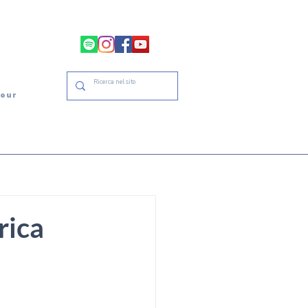
tour
rica