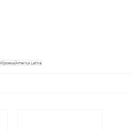
li
poesia
America Latina