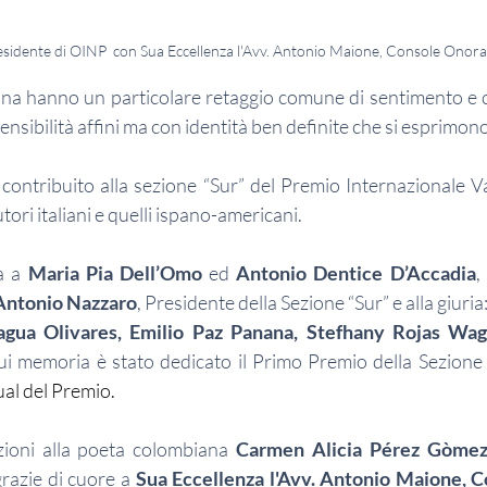
esidente di OINP  con Sua Eccellenza l'Avv. Antonio Maione, Console Onora
atina hanno un particolare retaggio comune di sentimento e c
ensibilità affini ma con identità ben definite che si esprimono
contribuito alla sezione “Sur” del Premio Internazionale Van
tori italiani e quelli ispano-americani.
a a 
Maria Pia Dell’Omo
 ed 
Antonio Dentice D’Accadia
,
Antonio Nazzaro
, Presidente della Sezione “Sur” e alla giuria:
agua Olivares, Emilio Paz Panana, Stefhany Rojas Wag
 cui memoria è stato dedicato il Primo Premio della Sezione 
ual del Premio.
zioni alla poeta colombiana
 Carmen Alicia Pérez Gòme
razie di cuore a 
Sua Eccellenza l'Avv. Antonio Maione, C