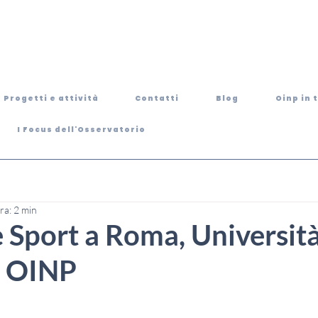
Progetti e attività
Contatti
Blog
Oinp in 
I Focus dell'Osservatorio
ra: 2 min
e Sport a Roma, Universit
 OINP