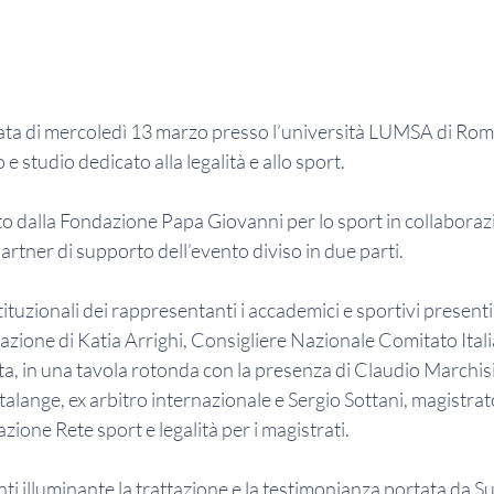
nata di mercoledì 13 marzo presso l’università LUMSA di Roma
 e studio dedicato alla legalità e allo sport.
to dalla Fondazione Papa Giovanni per lo sport in collaborazi
tner di supporto dell’evento diviso in due parti.
tituzionali dei rappresentanti i accademici e sportivi presenti a
zione di Katia Arrighi, Consigliere Nazionale Comitato Ital
sta, in una tavola rotonda con la presenza di Claudio Marchisi
talange, ex arbitro internazionale e Sergio Sottani, magistrat
zione Rete sport e legalità per i magistrati.
nti illuminante la trattazione e la testimonianza portata da S