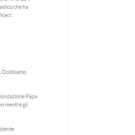
astico che ha 
icaci:
ri. Dobbiamo 
 Fondazione Papa 
no mentre gli 
idente 