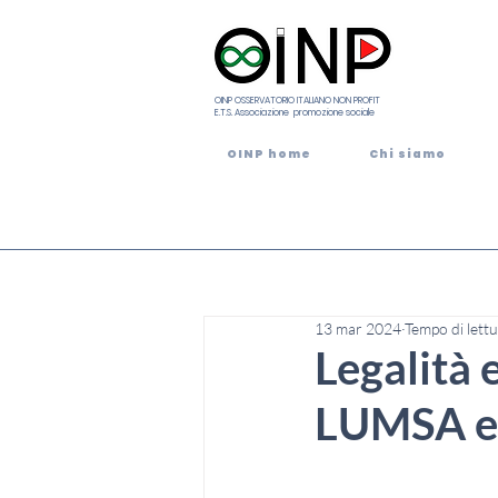
OINP OSSERVATORIO ITALIANO NON PROFIT
E.T.S. Associazione promozione sociale
OINP home
Chi siamo
13 mar 2024
Tempo di lettu
Legalità 
LUMSA e