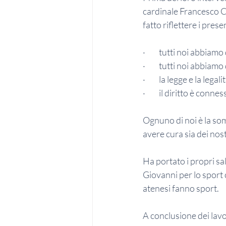
cardinale Francesco Co
fatto riflettere i pre
·         tutti noi abbia
·         tutti noi abbiamo
·         la legge e la le
·         il diritto è con
Ognuno di noi è la som
avere cura sia dei nostr
Ha portato i propri s
Giovanni per lo sport 
atenesi fanno sport.
A conclusione dei lavo