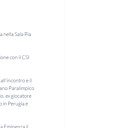
 nella Sala Pia 
one con il CSI 
ll’incontro e il 
iano Paralimpico 
o, ex giocatore 
o in Perugia e 
ua Eminenza il 