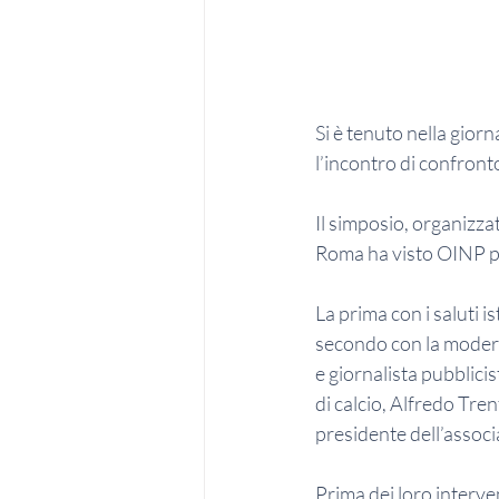
Si è tenuto nella gior
l’incontro di confronto
Il simposio, organizza
Roma ha visto OINP par
La prima con i saluti is
secondo con la modera
e giornalista pubblici
di calcio, Alfredo Tren
presidente dell’associa
Prima dei loro interve