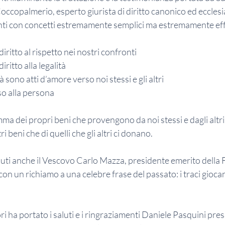
ccopalmerio, esperto giurista di diritto canonico ed ecclesi
senti con concetti estremamente semplici ma estremamente eff
mo diritto al rispetto nei nostri confronti
 diritto alla legalità
galità sono atti d’amore verso noi stessi e gli altri
nesso alla persona
ma dei propri beni che provengono da noi stessi e dagli alt
i beni che di quelli che gli altri ci donano.
aluti anche il Vescovo Carlo Mazza, presidente emerito della
con un richiamo a una celebre frase del passato: i traci gioca
ri ha portato i saluti e i ringraziamenti Daniele Pasquini pres