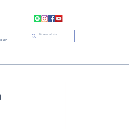
tour
à