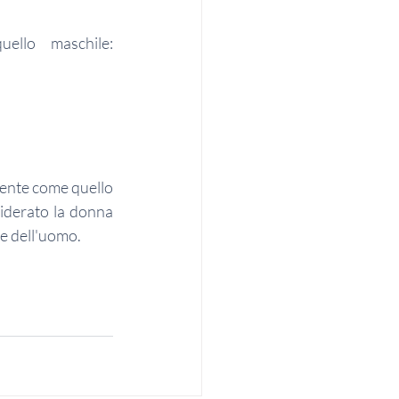
Come funziona il cervello femminile sollecitato esattamente come quello maschile: 
ente come quello 
iderato la donna 
re dell'uomo.