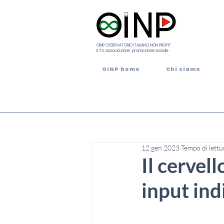
OINP OSSERVATORIO ITALIANO NON PROFIT
E.T.S. Associazione promozione sociale
OINP home
Chi siamo
12 gen 2023
Tempo di lettu
Il cervell
input in