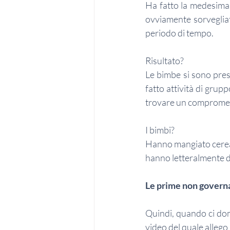
Ha fatto la medesima 
ovviamente sorvegliat
periodo di tempo. 
Risultato?
Le bimbe si sono pres
fatto attività di grup
trovare un comprome
I bimbi?
Hanno mangiato cereali 
hanno letteralmente di
Le prime non governan
Quindi, quando ci dom
video del quale allego il