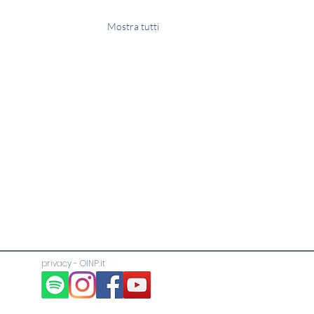
Mostra tutti
privacy
-
OINP.it