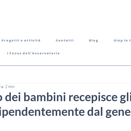
Progetti e attività
Contatti
Blog
Oinp in 
I Focus dell'Osservatorio
ra: 2 min
o dei bambini recepisce gli
dipendentemente dal gene