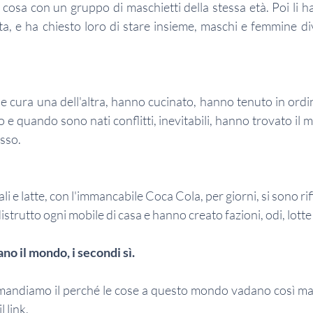
cosa con un gruppo di maschietti della stessa età. Poi li ha
a, e ha chiesto loro di stare insieme, maschi e femmine divi
e cura una dell'altra, hanno cucinato, hanno tenuto in ordin
po e quando sono nati conflitti, inevitabili, hanno trovato il 
sso.
e latte, con l'immancabile Coca Cola, per giorni, si sono rifiu
strutto ogni mobile di casa e hanno creato fazioni, odi, lotte
o il mondo, i secondi sì.
andiamo il perché le cose a questo mondo vadano così male,
 link. 