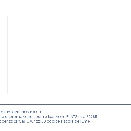
aliano ENTI NON PROFIT
one di promozione sociale Iscrizione RUNTS n.ro 29285
enzo XI n. 19, C.A.P. 22100 codice fiscale dell’Ente