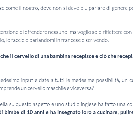
ese come il nostro, dove non si deve più parlare di genere p
intenzione di offendere nessuno, ma voglio solo riflettere con 
io, lo faccio o parlandomi in francese o scrivendo.
 che il cervello di una bambina recepisce e ciò che recepisc
edesimo input e date a tutti le medesime possibilità, un ce
mprende un cervello maschile e viceversa?
i bimbe di 10 anni e ha insegnato loro a cucinare, pulire