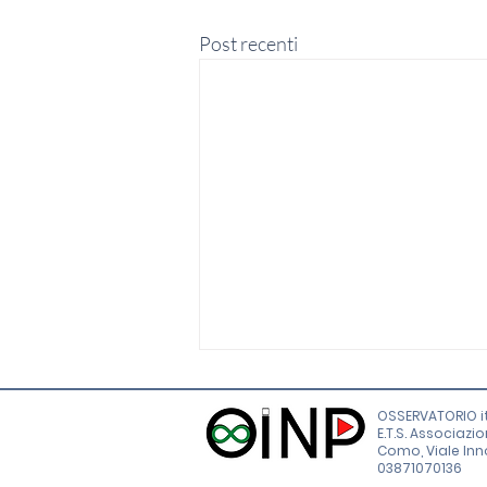
Post recenti
OSSERVATORIO it
E.T.S. Associazi
Como, Viale Innoc
03871070136