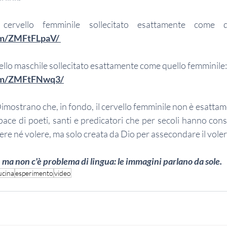
om/ZMFtFLpaV/ 
ello maschile sollecitato esattamente come quello femminile:
com/ZMFtFNwq3/
imostrano che, in fondo, il cervello femminile non è esattam
ace di poeti, santi e predicatori che per secoli hanno cons
ere né volere, ma solo creata da Dio per assecondare il vole
e, ma non c'è problema di lingua: le immagini parlano da sole.
ucina
esperimento
video