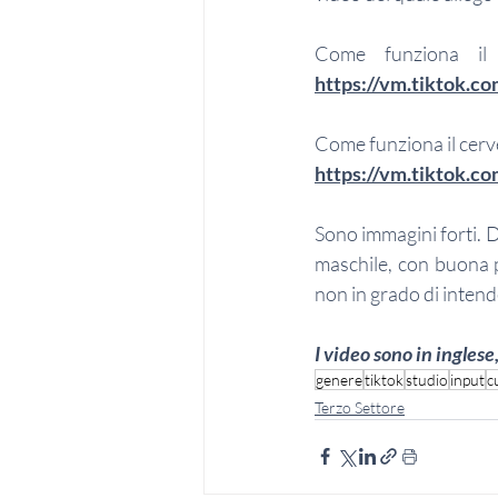
https://vm.tiktok.c
Come funziona il cerv
https://vm.tiktok.
Sono immagini forti. D
maschile, con buona p
non in grado di intend
I video sono in ingles
genere
tiktok
studio
input
c
Terzo Settore