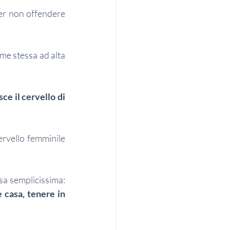
er non offendere 
me stessa ad alta 
e il cervello di 
rvello femminile 
Da millenni ci si arrovella su questo aspetto e uno studio inglese ha fatto una cosa semplicissima: 
 casa, tenere in 