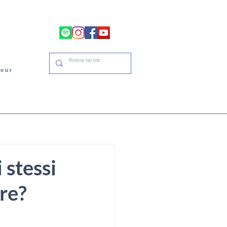
tour
 stessi
re?