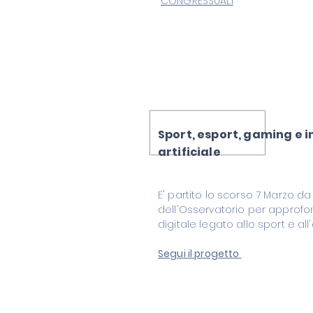
CONGRESSUALI
Sport, esport, gaming e i
artificiale
E' partito lo scorso 7 Marzo d
dell'Osservatorio per approfo
digitale legato allo sport e al
Segui il progetto