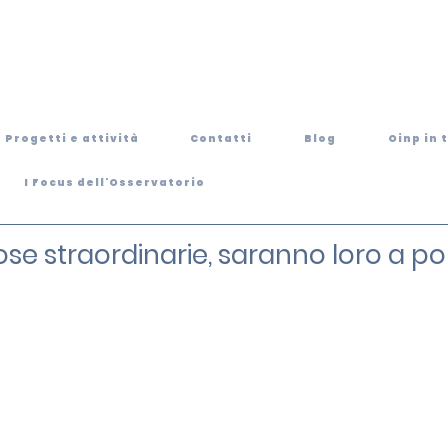
Progetti e attività
Contatti
Blog
Oinp in 
I Focus dell'Osservatorio
se straordinarie, saranno loro a port