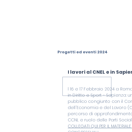
Progetti ed eventi 2024
I lavori al CNEL e in Sapi
l 16 e 17 Febbraio 2024 a Roma
in Diritto e Sport - Sapienza: 
pubblico congiunto con il Con
dell'Economia e del Lavoro (CN
percorso di approfondimento
CCNL e ruolo delle Parti Social
COLLEGATI QUI PER IL MATERIALE 