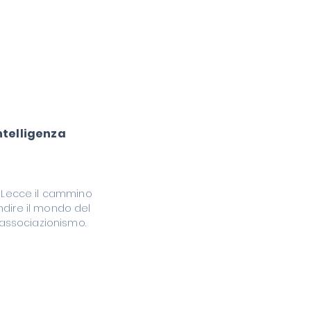
ntelligenza
a Lecce il cammino
ndire il mondo del
l'associazionismo.