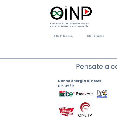
OINP OSSERVATORIO ITALIANO NON PROFIT
E.T.S. Associazione promozione sociale
OINP home
Chi siamo
Pensate a co
Danno energia ai nostri
progetti