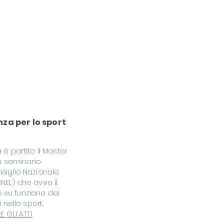
enza per lo sport
 è partito il Master
un seminario
siglio Nazionale
EL) che avvia il
 su funzione dei
i nello sport.
E GLI ATTI