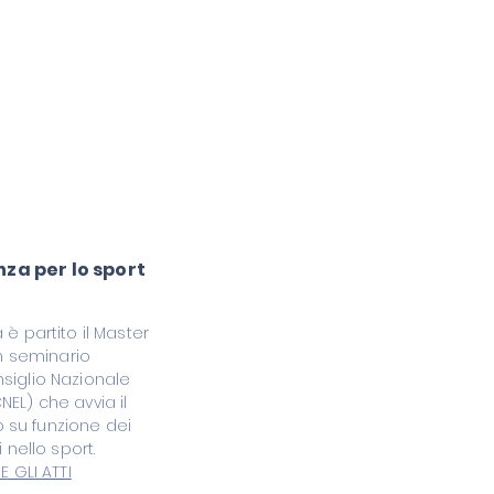
enza per lo sport
 è partito il Master
un seminario
siglio Nazionale
EL) che avvia il
 su funzione dei
i nello sport.
E GLI ATTI