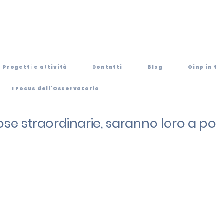
Progetti e attività
Contatti
Blog
Oinp in 
I Focus dell'Osservatorio
se straordinarie, saranno loro a port