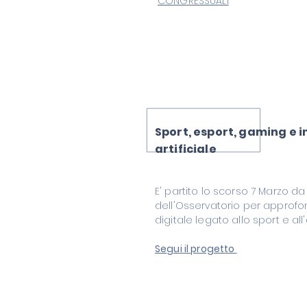
CONGRESSUALI
Sport, esport, gaming e i
artificiale
E' partito lo scorso 7 Marzo d
dell'Osservatorio per approfo
digitale legato allo sport e al
Segui il progetto