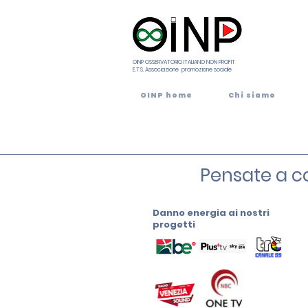
OINP OSSERVATORIO ITALIANO NON PROFIT
E.T.S. Associazione promozione sociale
OINP home
Chi siamo
Pensate a co
Danno energia ai nostri
progetti