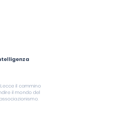
ntelligenza
a Lecce il cammino
ndire il mondo del
l'associazionismo.