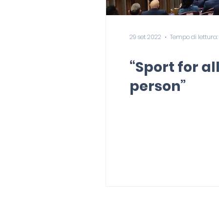
29 set 2022
Tempo di lettura:
“Sport for a
person”