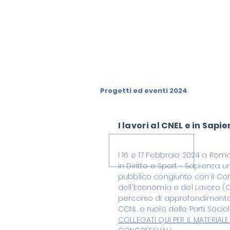
Progetti ed eventi 2024
I lavori al CNEL e in Sapi
l 16 e 17 Febbraio 2024 a Roma
in Diritto e Sport - Sapienza: 
pubblico congiunto con il Con
dell'Economia e del Lavoro (CN
percorso di approfondimento
CCNL e ruolo delle Parti Social
COLLEGATI QUI PER IL MATERIALE 