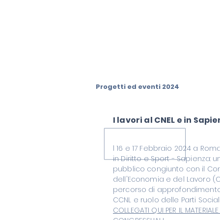
Progetti ed eventi 2024
I lavori al CNEL e in Sapi
l 16 e 17 Febbraio 2024 a Roma
in Diritto e Sport - Sapienza: 
pubblico congiunto con il Con
dell'Economia e del Lavoro (CN
percorso di approfondimento
CCNL e ruolo delle Parti Social
COLLEGATI QUI PER IL MATERIALE 