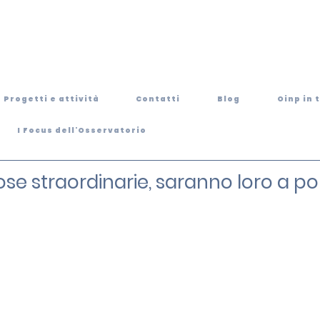
Progetti e attività
Contatti
Blog
Oinp in 
I Focus dell'Osservatorio
se straordinarie, saranno loro a port