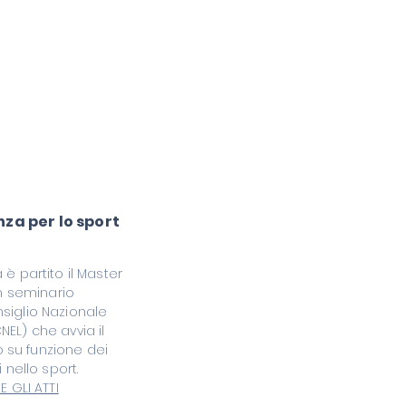
enza per lo sport
 è partito il Master
un seminario
siglio Nazionale
EL) che avvia il
 su funzione dei
i nello sport.
E GLI ATTI