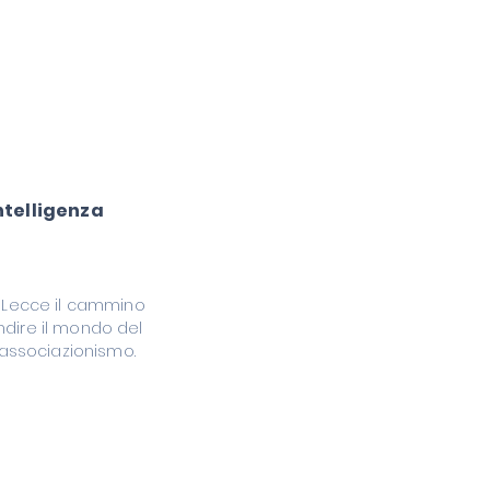
ntelligenza
a Lecce il cammino
ndire il mondo del
l'associazionismo.