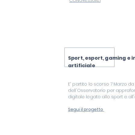
CONGRESSUALI
Sport, esport, gaming e i
artificiale
E' partito lo scorso 7 Marzo d
dell'Osservatorio per approfo
digitale legato allo sport e al
Segui il progetto