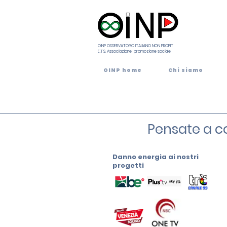
OINP OSSERVATORIO ITALIANO NON PROFIT
E.T.S. Associazione promozione sociale
OINP home
Chi siamo
Pensate a co
Danno energia ai nostri
progetti