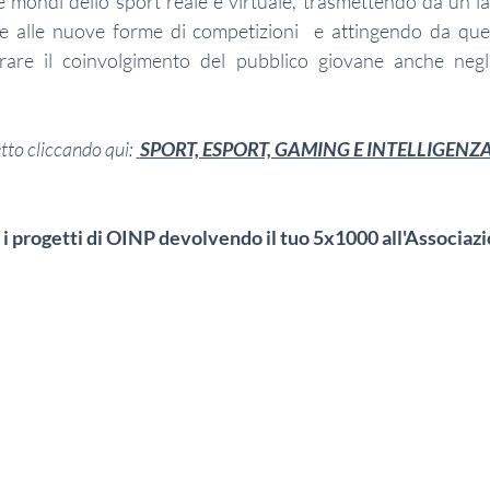
 mondi dello sport reale e virtuale, trasmettendo da un lato
he alle nuove forme di competizioni  e attingendo da ques
rare il coinvolgimento del pubblico giovane anche negli 
tto 
cliccando qui: 
SPORT, ESPORT, GAMING E INTELLIGENZA
 i progetti di OINP devolvendo il tuo 5x1000 all'Associaz