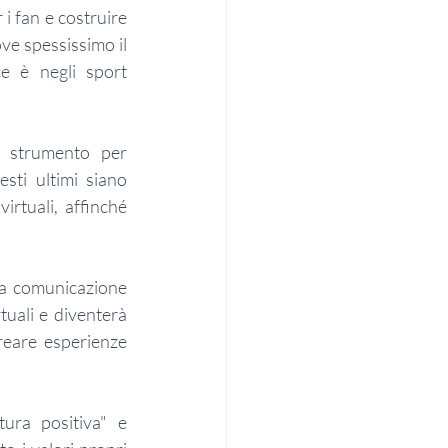
i fan e costruire 
ve spessissimo il 
e è negli sport 
o strumento per 
sti ultimi siano 
rtuali, affinché 
la comunicazione 
tuali e diventerà 
reare esperienze 
ura positiva" e 