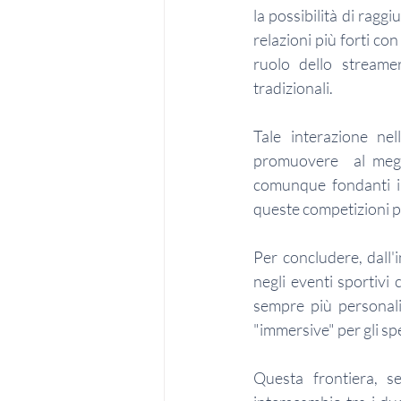
la possibilità di ragg
relazioni più forti co
ruolo dello streame
tradizionali.
Tale interazione ne
promuovere  al megli
comunque fondanti in
queste competizioni po
Per concludere, dall'
negli eventi sportivi 
sempre più personali
"immersive" per gli spe
Questa frontiera, se