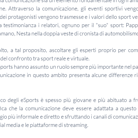
la comunicazione sia un elemento fondamentale in ogni ambito
e. Attraverso la comunicazione, gli eventi sportivi vengo
 dei protagonisti vengono trasmesse e i valori dello sport v
estimonianza i relatori, ognuno per il "suo" sport: Pappad
mano, Nesta nella doppia veste di cronista di automobilismo 
to, a tal proposito, ascoltare gli esperti proprio per co
el confronto tra sport reale e virtuale.
i eSports hanno assunto un ruolo sempre più importante nel p
nicazione in questo ambito presenta alcune differenze ris
lico degli eSports è spesso più giovane e più abituato a fru
ifica che la comunicazione deve essere adattata a questo 
io più informale e diretto e sfruttando i canali di comunicazio
cial media e le piattaforme di streaming.