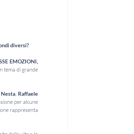
ondi diversi?
SSE EMOZIONI, 
 un tema di grande 
 Nesta
, 
Raffaele 
asione per alcune 
ione rappresenta 