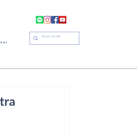
tour
tra