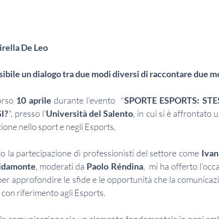
rella De Leo
sibile un dialogo tra due modi diversi di raccontare due m
orso 
10 aprile
 durante l'evento  "
SPORTE ESPORTS: STE
I?
", presso l'
Università del Salento
, in cui si è affrontato
zione nello sport e negli Esports.
to la partecipazione di professionisti del settore come 
Ivan
ldamonte
, moderati da 
Paolo Réndina
,  mi ha offerto l'occ
 per approfondire le sfide e le opportunità che la comunicaz
 con riferimento agli Esports.