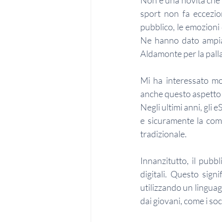
Non è una novità che 
sport non fa eccezion
pubblico, le emozioni
Ne hanno dato ampia t
Aldamonte per la palla
Mi ha interessato mol
anche questo aspetto d
Negli ultimi anni, gl
e sicuramente la comu
tradizionale.
Innanzitutto, il pubb
digitali. Questo sign
utilizzando un linguagg
dai giovani, come i so