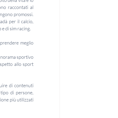
 della vita e lo 
no raccontati al 
engono promossi. 
à per il calcio, 
e di sim racing.
mprendere meglio 
anorama sportivo 
petto allo sport 
ire di contenuti 
tipo di persone, 
ne più utilizzati 