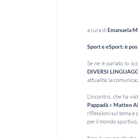
a cura di 
Emanuela Mi
Sport e eSport: è pos
Se ne è parlato lo sc
DIVERSI LINGUAGG
attualità: la comunica
L'incontro, che ha vis
Pappadà 
e 
Matteo A
riflessioni sul tema e
per il mondo sportivo,