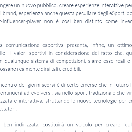
iungere un nuovo pubblico, creare esperienze interattive per 
n i brand, esperienza anche questa peculiare degli eSport, do
r-influencer-player non è così ben distinto come invec
lla comunicazione esportiva presenta, infine, un ottim
o  i valori sportivi in considerazione del fatto che, que
 qualunque sistema di competizioni, siamo esse reali o vi
ssano realmente dirsi tali e credibili.
incontro dei giorni scorsi è di certo emerso che in futuro 
continuerà ad evolversi, sia nello sport tradizionale che vir
zzata e interattiva, sfruttando le nuove tecnologie per c
ttatori. 
 ben indirizzata, costituirà un veicolo per creare "cult