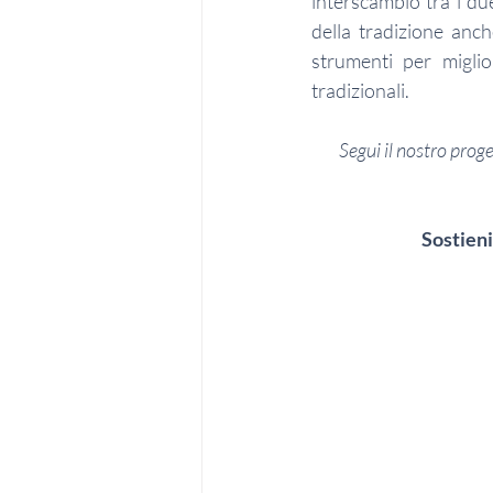
interscambio tra i due
della tradizione anc
strumenti per miglio
tradizionali.
Segui il nostro proge
Sostieni