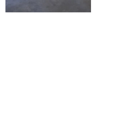
news
osservatorio
Sport
nonprofit
Inclusione
Integrazione
terzosettore
paralimpici
donne
monza
Rinascita
Inclusione, integrazione e sport
Sport
Terzo Settore
Post recenti
Mostra tutti