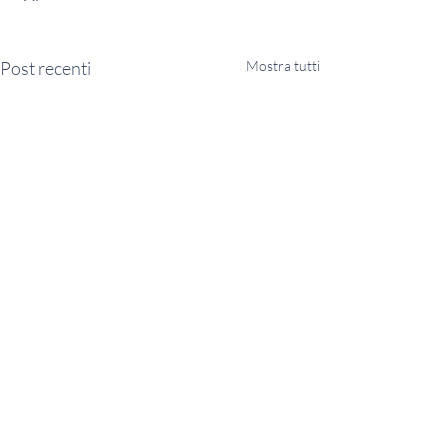
Post recenti
Mostra tutti
OSSERVATORIO italiano ENTI NON PROFIT
E.T.S. Associazione di promozione sociale