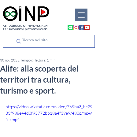
OINP OSSERVATORIO ITALIANO NON PROFIT
E.T.S. Associazione promozione sociale
30 nov 2022
Tempo di lettura: 1 min
Alife: alla scoperta dei
territori tra cultura,
turismo e sport.
https://video.wixstatic.com/video/769ba3_bc29
33f988e44d0f95772bb18a4f39e9/480p/mp4/
file.mp4