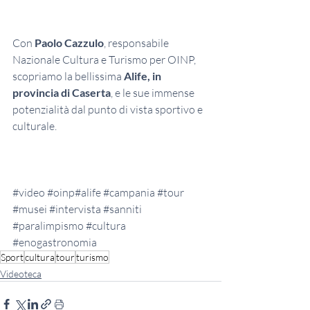
Con 
Paolo Cazzulo
, responsabile 
Nazionale Cultura e Turismo per OINP, 
scopriamo la bellissima 
Alife, in 
provincia di Caserta
, e le sue immense 
potenzialità dal punto di vista sportivo e 
culturale. 
#video
#oinp
#alife 
#campania
#tour
#musei
#intervista
#sanniti
#paralimpismo
#cultura
#enogastronomia
Sport
cultura
tour
turismo
Videoteca