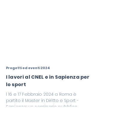
Progetti ed eventi 2024
I lavori al CNEL e in Sapienza per
lo sport
l 16 e 17 Febbraio 2024 a Roma è
partito il Master in Diritto e Sport -
Sapienza: un seminario pubblico
congiunto con il Consiglio Nazionale
dell'Economia e del Lavoro (CNEL)