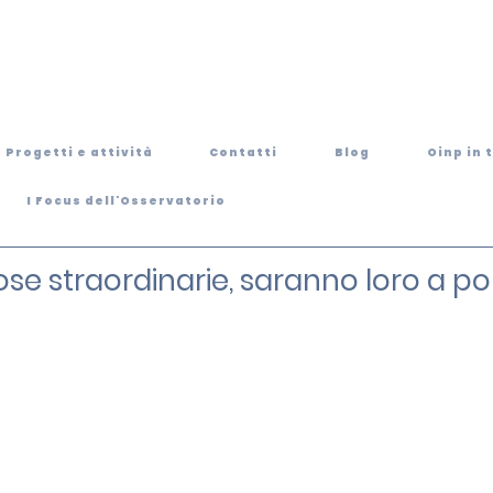
Progetti e attività
Contatti
Blog
Oinp in 
I Focus dell'Osservatorio
se straordinarie, saranno loro a port