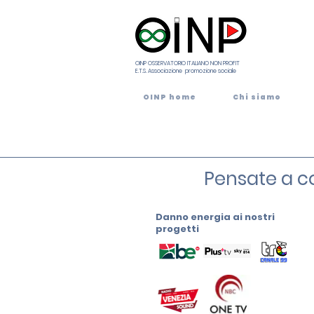
OINP OSSERVATORIO ITALIANO NON PROFIT
E.T.S. Associazione promozione sociale
OINP home
Chi siamo
Pensate a co
Danno energia ai nostri
progetti