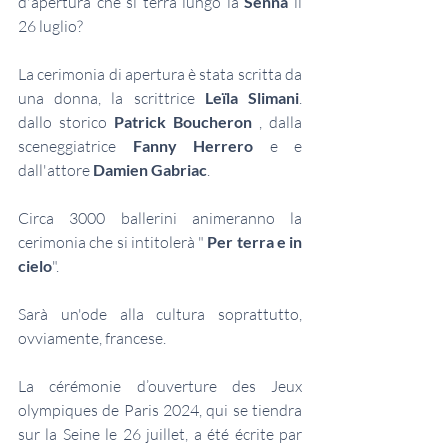
d'apertura che si terrà lungo la
 Senna
 il 
26 luglio?
La cerimonia di apertura è stata scritta da 
una donna, la scrittrice 
Leïla Slimani
. 
dallo storico 
Patrick Boucheron
 , dalla 
sceneggiatrice 
Fanny Herrero
 e e 
dall'attore 
Damien Gabriac
.
Circa 3000 ballerini animeranno la 
cerimonia che si intitolerà " 
Per terra e in 
cielo
".
Sarà un'ode alla cultura soprattutto, 
ovviamente, francese.
La cérémonie d’ouverture des Jeux 
olympiques de Paris 2024, qui se tiendra 
sur la Seine le 26 juillet, a été écrite par 