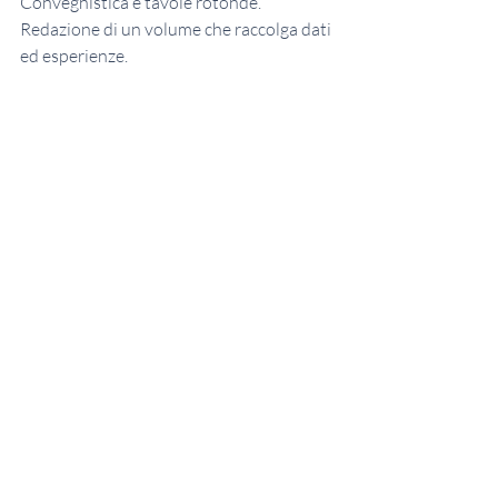
Convegnistica e tavole rotonde. 
Redazione di un volume che raccolga dati 
ed esperienze. 
ZONA DI RICADUTA DEL PROGETTO
Nazionale
Inclusione, integrazione e sport
ARCHIVIO PROGETTI
Post recenti
Mostra tutti