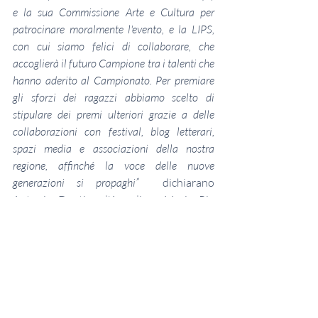
e la sua Commissione Arte e Cultura per 
patrocinare moralmente l'evento, e la LIPS, 
con cui siamo felici di collaborare, che 
accoglierà il futuro Campione tra i talenti che 
hanno aderito al Campionato. Per premiare 
gli sforzi dei ragazzi abbiamo scelto di 
stipulare dei premi ulteriori grazie a delle 
collaborazioni con festival, blog letterari, 
spazi media e associazioni della nostra 
regione, affinché la voce delle nuove 
generazioni si propaghi” 
 dichiarano 
Antonio Dentice d'Accadia e Maria Pia 
Dell'Omo, tra le maggiori divulgatrici di 
questa disciplina in regione, la quale 
condurrà la gara nel ruolo di Maestra di 
Cerimonia.
L'ingresso sarà libero e gratuito fino ad 