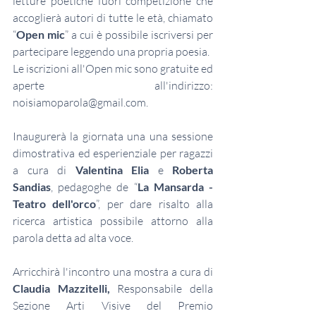
letture poetiche fuori competizione che 
accoglierà autori di tutte le età, chiamato 
“
Open
mic
” a cui è possibile iscriversi per 
partecipare leggendo una propria poesia.
Le iscrizioni all'Open mic sono gratuite ed 
aperte all'indirizzo: 
noisiamoparola@gmail.com
.
Inaugurerà la giornata una una sessione 
dimostrativa ed esperienziale per ragazzi 
a cura di 
Valentina Elia
 e 
Roberta 
Sandias
, pedagoghe de “
La Mansarda - 
Teatro
dell'orco
”, per dare risalto alla 
ricerca artistica possibile attorno alla 
parola detta ad alta voce.
Arricchirà l'incontro una mostra a cura di 
Claudia Mazzitelli, 
Responsabile della 
Sezione Arti Visive del Premio 