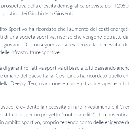
 prospettiva della crescita demografica prevista per il 2050,
ripristino dei Giochi della Gioventù.
dito Sportivo ha ricordato che l’aumento dei costi energetic
ti di una società sportiva, risorse che vengono detratte dal
i giovani. Di conseguenza si evidenza la necessità di 
delle infrastrutture sportive.
 di garantire l’attiva sportiva di base a tutti passando anche 
e umano del paese Italia. Così Linus ha ricordato quello che
della Deejay Ten, maratone e corse cittadine aperte a tutt
tistico, è evidente la necessità di fare investimenti e il Cred
istituzioni, per un progetto “conto satellite”, che consentirà 
 in ambito sportivo, proprio tenendo conto delle esigenze del