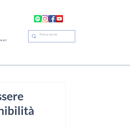
tour
ssere
ibilità