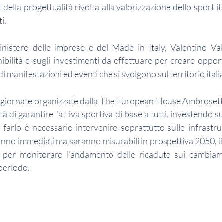
i della progettualità rivolta alla valorizzazione dello sport i
i.
inistero delle imprese e del Made in Italy, Valentino Val
bilità e sugli investimenti da effettuare per creare opportu
i manifestazioni ed eventi che si svolgono sul territorio itali
e giornate organizzate dalla The European House Ambrosett
tà di garantire l’attiva sportiva di base a tutti, investendo s
 farlo è necessario intervenire soprattutto sulle infrastrut
no immediati ma saranno misurabili in prospettiva 2050, il 
per monitorare l’andamento delle ricadute sui cambiam
periodo.