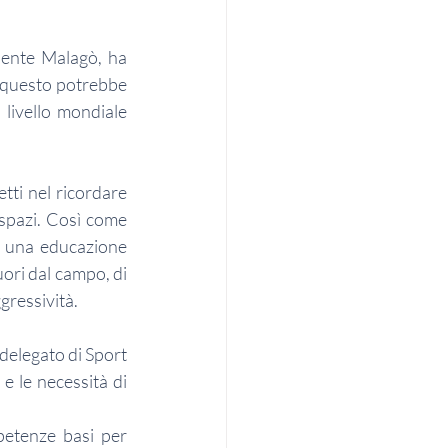
dente Malagò, ha 
e questo potrebbe 
livello mondiale 
ti nel ricordare 
spazi. Così come 
so una educazione 
ori dal campo, di 
gressività.
elegato di Sport 
 le necessità di 
petenze basi per 