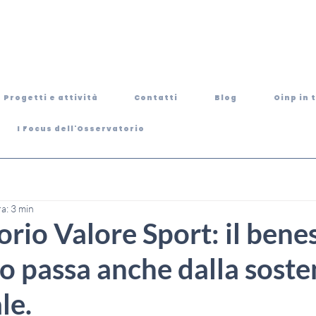
Progetti e attività
Contatti
Blog
Oinp in 
I Focus dell'Osservatorio
ra: 3 min
rio Valore Sport: il bene
co passa anche dalla sosten
le.