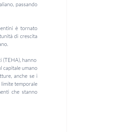
taliano, passando 
entini è tornato 
nità di crescita 
ano.
i (TEHA), hanno  
ul capitale umano 
ture, anche se i 
limite temporale 
enti che stanno 