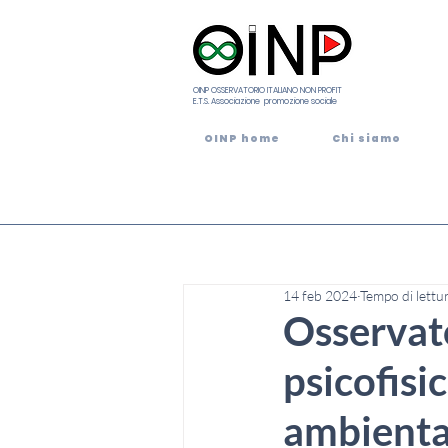
OINP OSSERVATORIO ITALIANO NON PROFIT
E.T.S. Associazione promozione sociale
OINP home
Chi siamo
14 feb 2024
Tempo di lettu
Osservato
psicofisi
ambienta