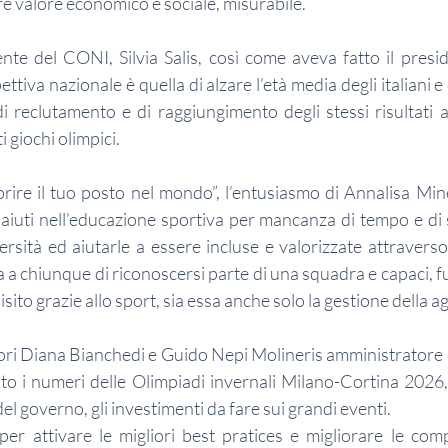
re valore economico e sociale, misurabile.
nte del CONI, Silvia Salis, così come aveva fatto il presi
ettiva nazionale è quella di alzare l’età media degli italiani 
i reclutamento e di raggiungimento degli stessi risultati a 
 giochi olimpici.
rire il tuo posto nel mondo”, l’entusiasmo di Annalisa Minet
aiuti nell’educazione sportiva per mancanza di tempo e di 
iversità ed aiutarle a essere incluse e valorizzate attraver
a chiunque di riconoscersi parte di una squadra e capaci, fu
ito grazie allo sport, sia essa anche solo la gestione della ag
vori Diana Bianchedi e Guido Nepi Molineris amministratore d
to i numeri delle Olimpiadi invernali Milano-Cortina 2026, e
del governo, gli investimenti da fare sui grandi eventi.
per attivare le migliori best pratices e migliorare le com