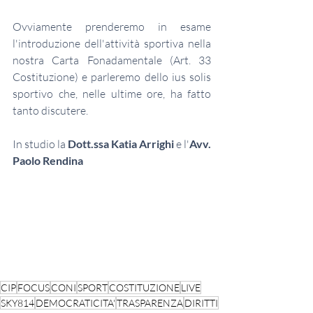
Ovviamente prenderemo in esame 
l'introduzione dell'attività sportiva nella 
nostra Carta Fonadamentale (Art. 33 
Costituzione) e parleremo dello ius solis 
sportivo che, nelle ultime ore, ha fatto 
tanto discutere. 
In studio la 
Dott.ssa Katia Arrighi
 e l'
Avv. 
Paolo Rendina
CIP
FOCUS
CONI
SPORT
COSTITUZIONE
LIVE
SKY814
DEMOCRATICITA'
TRASPARENZA
DIRITTI